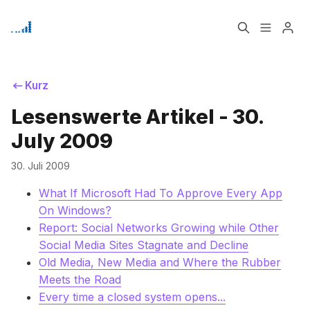
Home
Über
Kurz
Lesenswerte Artikel - 30.
Bitte geben Sie mindestens 3 Zeichen ein
Signup
July 2009
30. Juli 2009
What If Microsoft Had To Approve Every App
On Windows?
Report: Social Networks Growing while Other
Social Media Sites Stagnate and Decline
Old Media, New Media and Where the Rubber
Meets the Road
Every time a closed system opens...