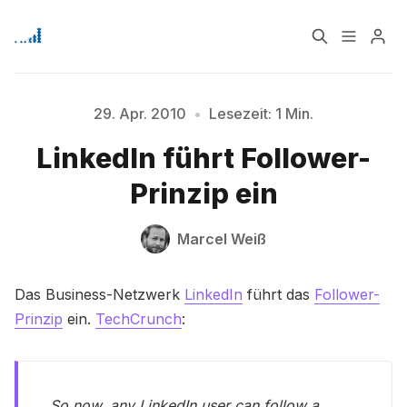
Home
Über
29. Apr. 2010
•
Lesezeit: 1 Min.
Bitte geben Sie mindestens 3 Zeichen ein
LinkedIn führt Follower-
Signup
Prinzip ein
Marcel Weiß
Das Business-Netzwerk
LinkedIn
führt das
Follower-
Prinzip
ein.
TechCrunch
:
So now, any LinkedIn user can follow a