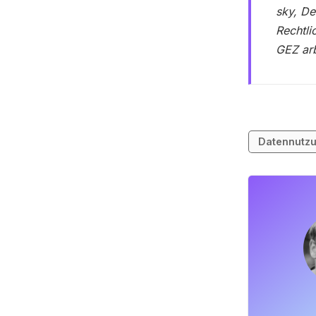
sky, De
Rechtli
GEZ arb
Datennutz