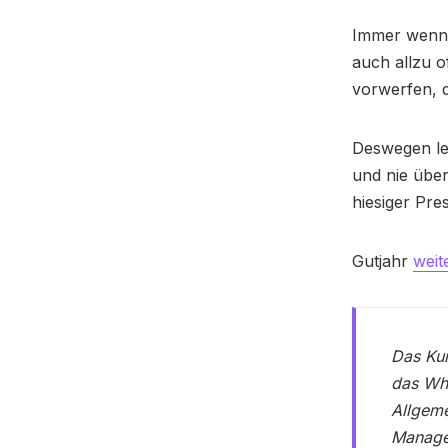
Immer wenn V
auch allzu 
vorwerfen, d
Deswegen le
und nie über
hiesiger Pre
Gutjahr
weit
Das Kun
das Who
Allgeme
Manager