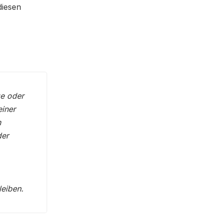
diesen
ge oder
einer
n
der
leiben.