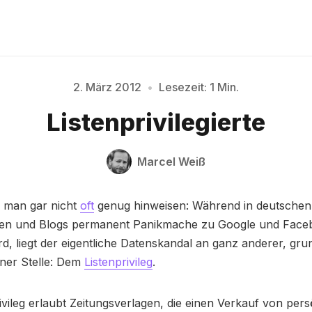
2. März 2012
•
Lesezeit: 1 Min.
Bitte geben Sie mindestens 3 Zeichen ein
Listenprivilegierte
Marcel Weiß
 man gar nicht
oft
genug hinweisen: Während in deutschen
en und Blogs permanent Panikmache zu Google und Face
rd, liegt der eigentliche Datenskandal an ganz anderer, gru
ner Stelle: Dem
Listenprivileg
.
ivileg erlaubt Zeitungsverlagen, die einen Verkauf von per