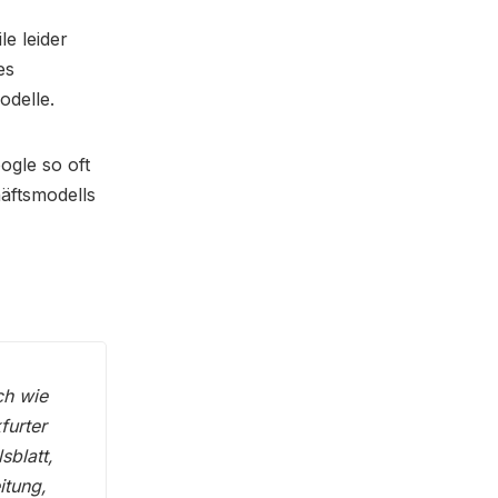
e leider
es
odelle.
gle so oft
äftsmodells
ch wie
furter
sblatt,
itung,