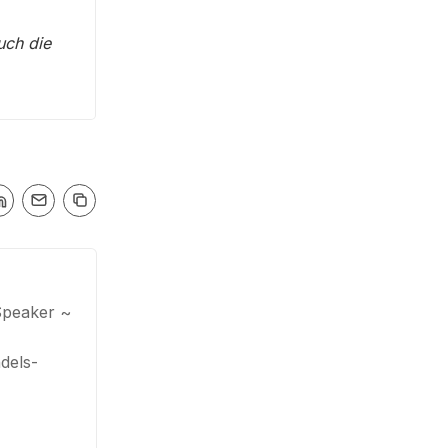
uch die
Speaker ~
dels-