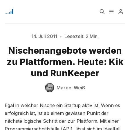
Home
Über
14. Juli 2011
•
Lesezeit: 2 Min.
Nischenangebote werden
Signup
Bitte geben Sie mindestens 3 Zeichen ein
zu Plattformen. Heute: Kik
und RunKeeper
Marcel Weiß
Egal in welcher Nische ein Startup aktiv ist: Wenn es
erfolgreich ist, ist ab einem gewissen Punkt der
nächste logische Schritt der zur Plattform. Mit einer
Programmierschnittstelle (API) lässt sich im Idealfall