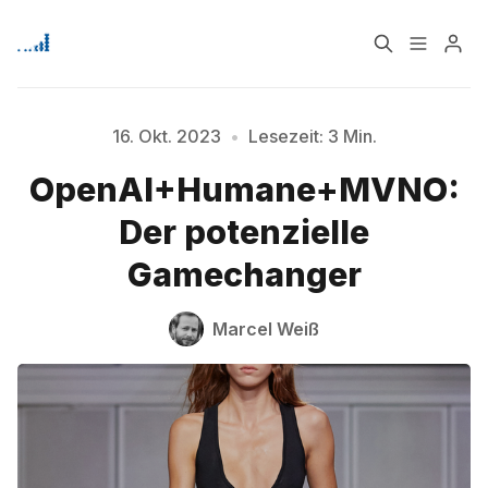
Home
Über
16. Okt. 2023
•
Lesezeit: 3 Min.
OpenAI+Humane+MVNO:
Signup
Der potenzielle
Gamechanger
Bitte geben Sie mindestens 3 Zeichen ein
Marcel Weiß