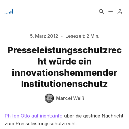
Home
Über
5. März 2012
•
Lesezeit: 2 Min.
Presseleistungsschutzrec
Signup
ht würde ein
Bitte geben Sie mindestens 3 Zeichen ein
innovationshemmender
Institutionenschutz
Marcel Weiß
Philipp Otto auf irights.info
über die gestrige Nachricht
zum Presseleistungsschutzrecht: