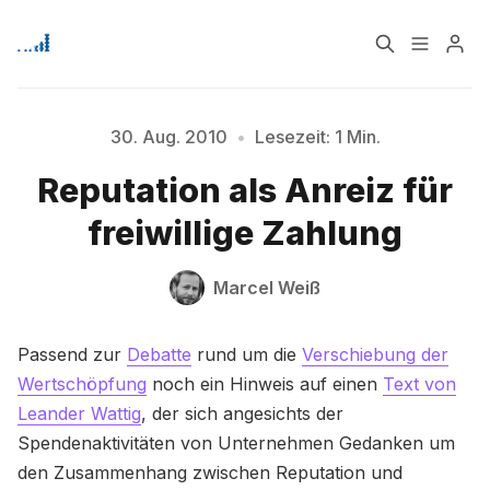
Home
Über
30. Aug. 2010
•
Lesezeit: 1 Min.
Reputation als Anreiz für
Bitte geben Sie mindestens 3 Zeichen ein
Signup
freiwillige Zahlung
Marcel Weiß
Passend zur
Debatte
rund um die
Verschiebung der
Wertschöpfung
noch ein Hinweis auf einen
Text von
Leander Wattig
, der sich angesichts der
Spendenaktivitäten von Unternehmen Gedanken um
den Zusammenhang zwischen Reputation und