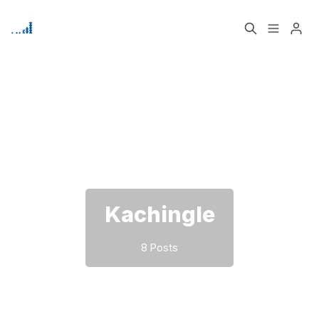
Home
Über
Bitte geben Sie mindestens 3 Zeichen ein
Signup
Kachingle
8 Posts