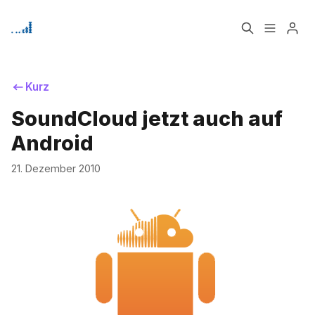
Home
Über
Kurz
SoundCloud jetzt auch auf
Bitte geben Sie mindestens 3 Zeichen ein
Signup
Android
21. Dezember 2010