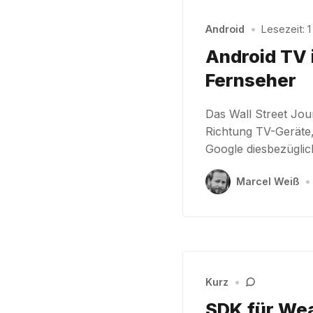
Android
•
Lesezeit: 1
Android TV 
Fernseher
Das Wall Street Jou
Richtung TV-Geräte
Google diesbezüglich
Marcel Weiß
•
Kurz
•
SDK für Wea