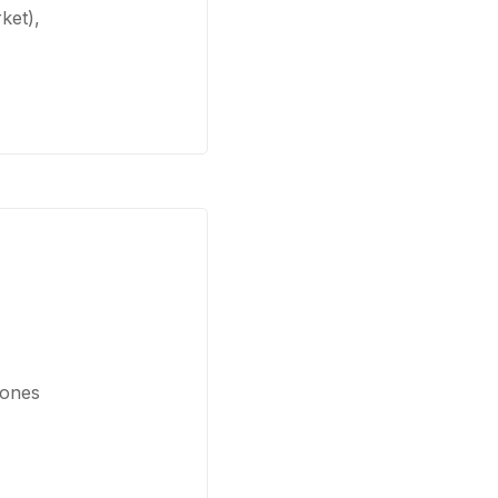
ket),
hones