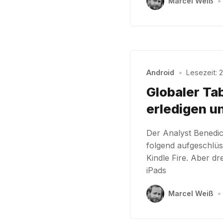
Marcel Weiß
•
Android
•
Lesezeit: 2
Globaler Ta
erledigen u
Der Analyst Benedi
folgend aufgeschlü
Kindle Fire. Aber dr
iPads
Marcel Weiß
•