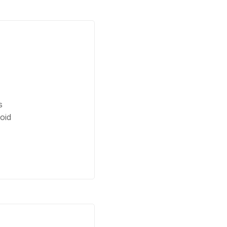
s
oid