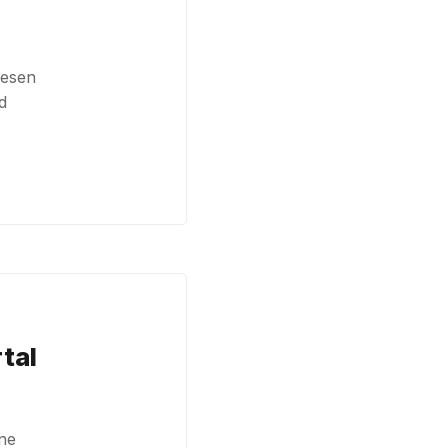
iesen
d
tal
one