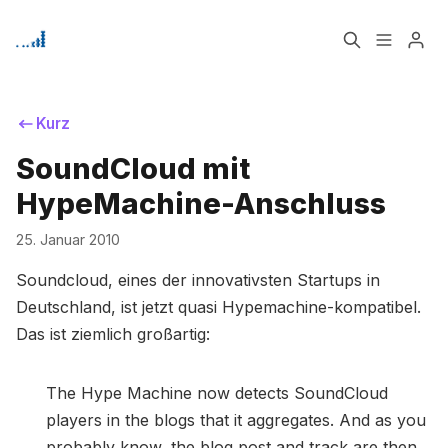
Home
Über
Kurz
Bitte geben Sie mindestens 3 Zeichen ein
SoundCloud mit
Signup
HypeMachine-Anschluss
25. Januar 2010
Soundcloud, eines der innovativsten Startups in
Deutschland, ist jetzt quasi Hypemachine-kompatibel.
Das ist ziemlich großartig:
The Hype Machine now detects SoundCloud
players in the blogs that it aggregates. And as you
probably know, the blog post and track are then