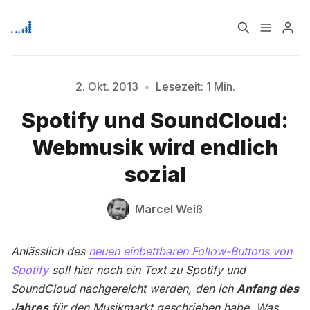
Home
Über
2. Okt. 2013
•
Lesezeit: 1 Min.
Spotify und SoundCloud:
Bitte geben Sie mindestens 3 Zeichen ein
Signup
Webmusik wird endlich
sozial
Marcel Weiß
Anlässlich des
neuen einbettbaren Follow-Buttons von
Spotify
soll hier noch ein Text zu Spotify und
SoundCloud nachgereicht werden, den ich
Anfang des
Jahres
für den Musikmarkt geschrieben habe. Was