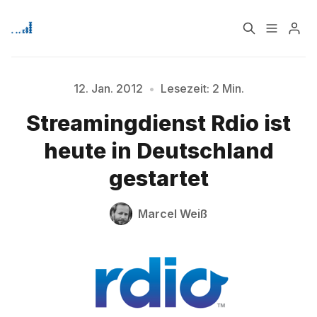
Home
Über
12. Jan. 2012
•
Lesezeit: 2 Min.
Streamingdienst Rdio ist
Signup
heute in Deutschland
Bitte geben Sie mindestens 3 Zeichen ein
gestartet
Marcel Weiß