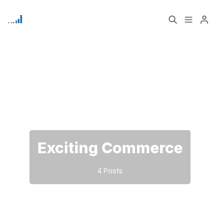
Home
Über
Bitte geben Sie mindestens 3 Zeichen ein
Signup
Exciting Commerce
4 Posts