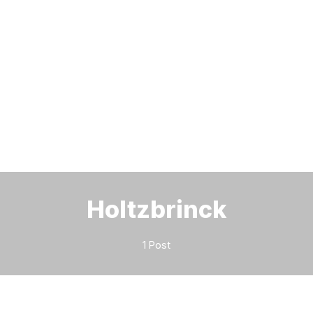
Bitte geben Sie mindestens 3 Zeichen ein
Holtzbrinck
1 Post