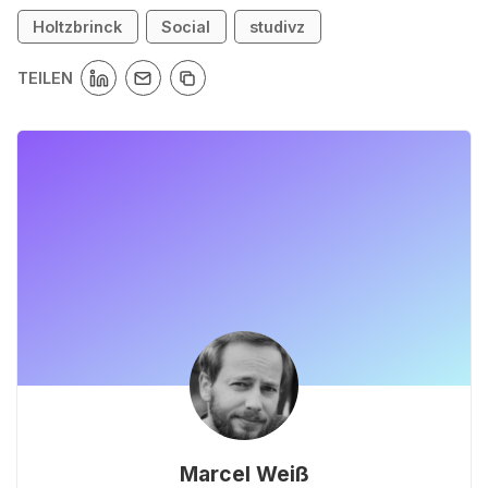
Holtzbrinck
Social
studivz
TEILEN
Marcel Weiß