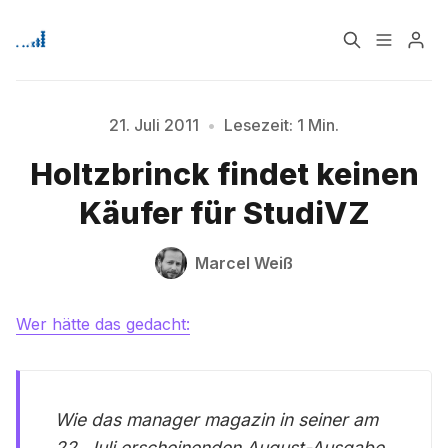
Home
Über
21. Juli 2011
•
Lesezeit: 1 Min.
Bitte geben Sie mindestens 3 Zeichen ein
Holtzbrinck findet keinen
Signup
Käufer für StudiVZ
Marcel Weiß
Wer hätte das gedacht:
Wie das manager magazin in seiner am
22. Juli erscheinenden August-Ausgabe