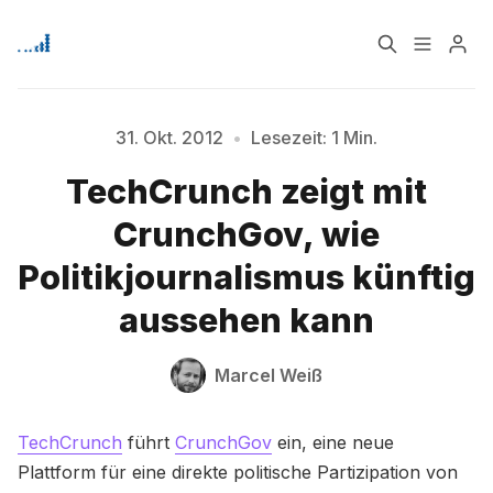
Home
Über
31. Okt. 2012
•
Lesezeit: 1 Min.
TechCrunch zeigt mit
Bitte geben Sie mindestens 3 Zeichen ein
Signup
CrunchGov, wie
Politikjournalismus künftig
aussehen kann
Marcel Weiß
TechCrunch
führt
CrunchGov
ein, eine neue
Plattform für eine direkte politische Partizipation von