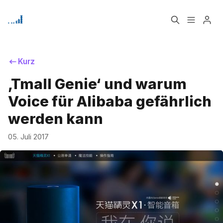
Home
Über
Kurz
‚Tmall Genie‘ und warum
Signup
Bitte geben Sie mindestens 3 Zeichen ein
Voice für Alibaba gefährlich
werden kann
05. Juli 2017