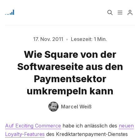
Home
Über
17. Nov. 2011
•
Lesezeit: 1 Min.
Wie Square von der
Bitte geben Sie mindestens 3 Zeichen ein
Signup
Softwareseite aus den
Paymentsektor
umkrempeln kann
Marcel Weiß
Auf Exciting Commerce
habe ich anlässlich des
neuen
Loyalty-Features
des Krediktartenpayment-Dienstes