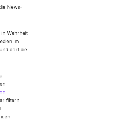
 die News-
 in Wahrheit
edien im
 und dort die
zu
nen
nn
r filtern
m
ungen