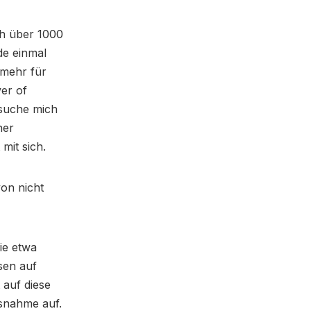
ch über 1000
de einmal
l mehr für
ver of
rsuche mich
ner
 mit sich.
von nicht
ie etwa
sen auf
 auf diese
ssnahme auf.