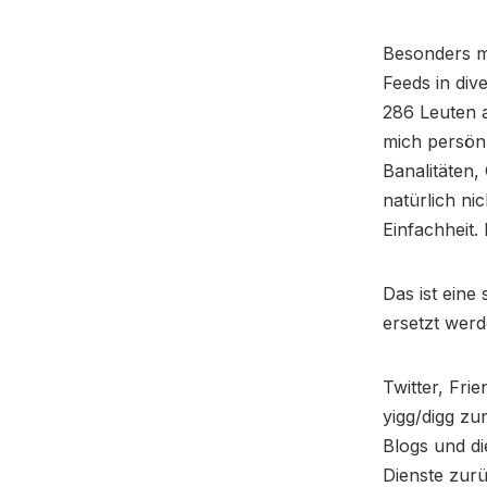
Besonders mi
Feeds in div
286 Leuten a
mich persönl
Banalitäten
natürlich ni
Einfachheit. 
Das ist eine
ersetzt wer
Twitter, Fri
yigg/digg zu
Blogs und d
Dienste zurü