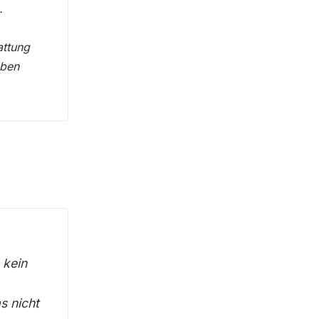
.
attung
oben
 kein
s nicht