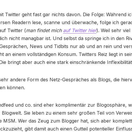
t Twitter geht fast gar nichts davon. Die Folge: Während i
ersen Readern lese, scanne und überwache, folge ich gera
uf Twitter (
man findet mich
auf Twitter hier
). Weil sehr vie
ich nicht managbar ist. Und selbst da springe ich in den Ri
, Gesprächen, News und Tidbits nur ab und an rein und ve
cht an einem vollständigen Konsum. Twitters Reiz liegt in sei
Die bringt aber auch eine stark einschränkende Inflexibilität
 sehr andere Form des Netz-Gespräches als Blogs, die hier
den können.
endfeed und co. sind eher komplimentär zur Blogosphäre, w
r Blogwelt. Sie leben zu einem sehr großen Teil von Verwei
ie MSM. Wer das Zeug zum Blogger hat, sich aber komplett
ckzuzieht, gibt damit auch einen Gutteil potentieller Einflu