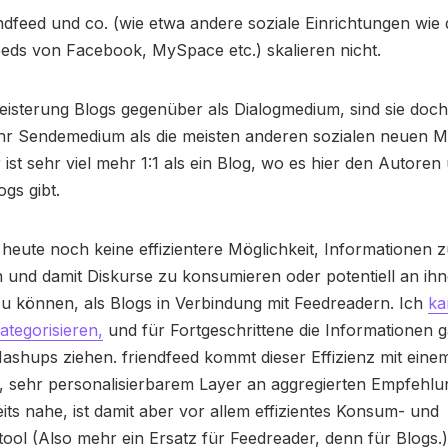
endfeed und co. (wie etwa andere soziale Einrichtungen wie
eds von Facebook, MySpace etc.) skalieren nicht.
geisterung Blogs gegenüber als Dialogmedium, sind sie doch
ehr Sendemedium als die meisten anderen sozialen neuen M
 ist sehr viel mehr 1:1 als ein Blog, wo es hier den Autoren
ogs gibt.
 heute noch keine effizientere Möglichkeit, Informationen 
 und damit Diskurse zu konsumieren oder potentiell an ih
u können, als Blogs in Verbindung mit Feedreadern. Ich
ka
ategorisieren,
und für Fortgeschrittene die Informationen ga
shups ziehen. friendfeed kommt dieser Effizienz mit eine
n, sehr personalisierbarem Layer an aggregierten Empfehl
reits nahe, ist damit aber vor allem effizientes Konsum- und
stool (Also mehr ein Ersatz für Feedreader, denn für Blogs.)