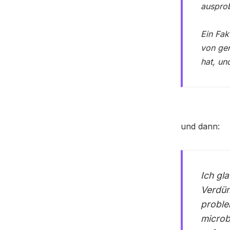
ausprob
Ein Fak
von
ger
hat, un
und dann:
Ich gl
Verdün
proble
microb