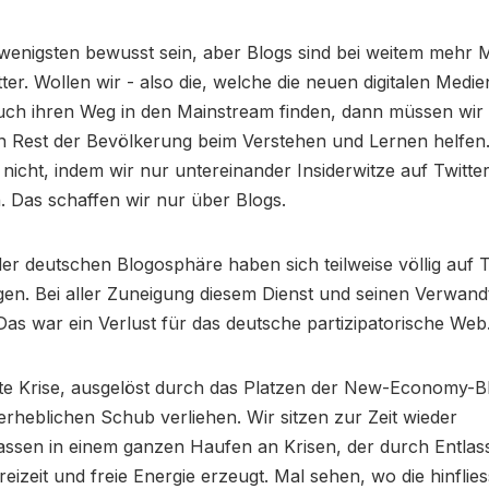
wenigsten bewusst sein, aber Blogs sind bei weitem mehr 
tter. Wollen wir - also die, welche die neuen digitalen Medie
auch ihren Weg in den Mainstream finden, dann müssen wir
en Rest der Bevölkerung beim Verstehen und Lernen helfen
 nicht, indem wir nur untereinander Insiderwitze auf Twitte
 Das schaffen wir nur über Blogs.
 der deutschen Blogosphäre haben sich teilweise völlig auf T
en. Bei aller Zuneigung diesem Dienst und seinen Verwand
as war ein Verlust für das deutsche partizipatorische Web
tzte Krise, ausgelöst durch das Platzen der New-Economy-Bl
erheblichen Schub verliehen. Wir sitzen zur Zeit wieder
ssen in einem ganzen Haufen an Krisen, der durch Entla
reizeit und freie Energie erzeugt. Mal sehen, wo die hinfliess