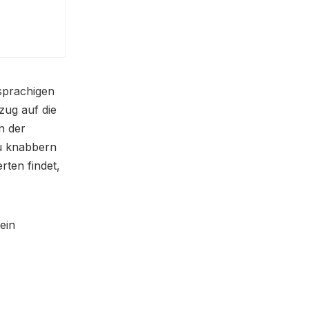
sprachigen
zug auf die
n der
zu knabbern
rten findet,
ein