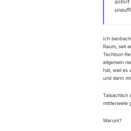
sofort 
unauff
Ich beobach
Raum, seit e
Techtool-Rev
allgemein ni
hat, weil es
und dann mit
Tatsächlich 
mittlerweile
Warum?