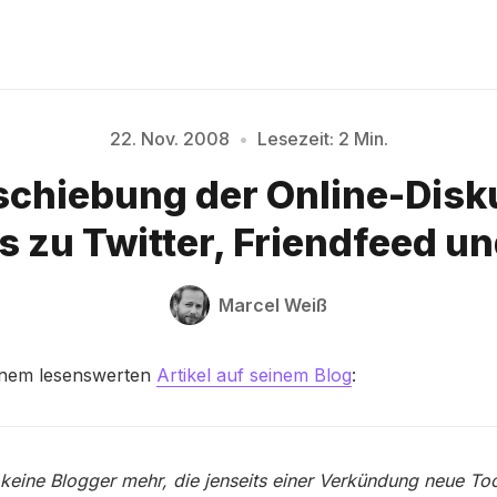
22. Nov. 2008
•
Lesezeit: 2 Min.
schiebung der Online-Disk
Bitte geben Sie mindestens 3 Zeichen ein
s zu Twitter, Friendfeed un
Marcel Weiß
inem lesenswerten
Artikel auf seinem Blog
:
 keine Blogger mehr, die jenseits einer Verkündung neue To