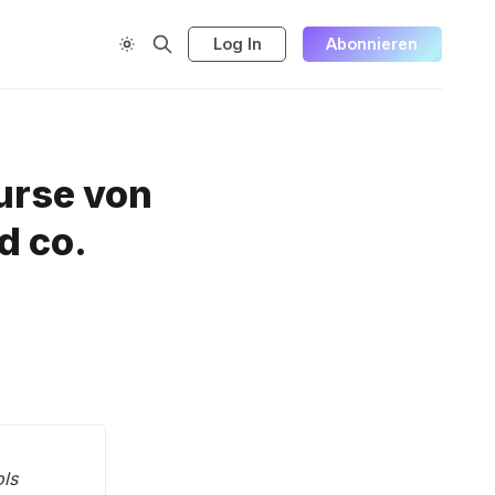
Log In
Abonnieren
urse von
d co.
ols