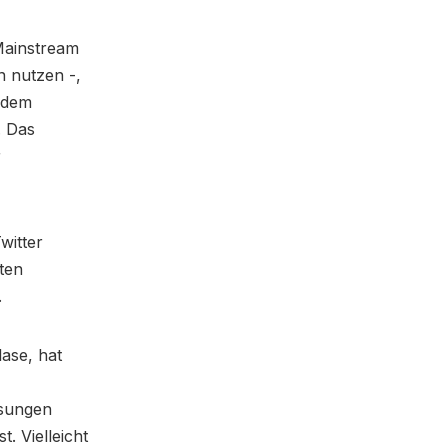
Mainstream
n nutzen -,
 dem
. Das
r
witter
ten
.
ase, hat
ssungen
t. Vielleicht