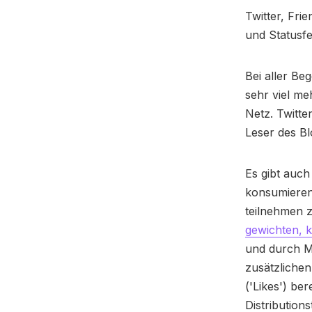
Twitter, Fri
und Statusfe
Bei aller Be
sehr viel m
Netz. Twitter
Leser des Bl
Es gibt auch
konsumieren
teilnehmen z
gewichten, k
und durch Ma
zusätzliche
('Likes') be
Distribution