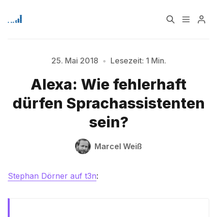
Home
Über
25. Mai 2018
•
Lesezeit: 1 Min.
Alexa: Wie fehlerhaft
Signup
Bitte geben Sie mindestens 3 Zeichen ein
dürfen Sprachassistenten
sein?
Marcel Weiß
Stephan Dörner auf t3n
: