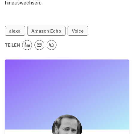
hinauswachsen.
alexa
Amazon Echo
Voice
TEILEN