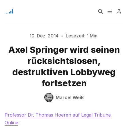
Home
Über
10. Dez. 2014
•
Lesezeit: 1 Min.
Axel Springer wird seinen
Signup
Bitte geben Sie mindestens 3 Zeichen ein
rücksichtslosen,
destruktiven Lobbyweg
fortsetzen
Marcel Weiß
Professor Dr. Thomas Hoeren auf Legal Tribune
Online
: