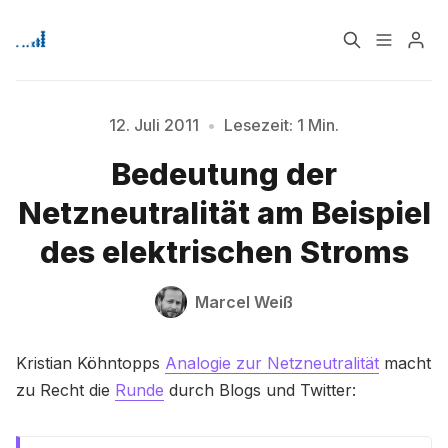
Home
Über
12. Juli 2011
•
Lesezeit: 1 Min.
Bedeutung der
Bitte geben Sie mindestens 3 Zeichen ein
Signup
Netzneutralität am Beispiel
des elektrischen Stroms
Marcel Weiß
Kristian Köhntopps
Analogie zur Netzneutralität
macht
zu Recht die
Runde
durch Blogs und Twitter: