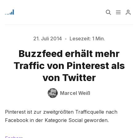
Home
Über
21. Juli 2014
•
Lesezeit: 1 Min.
Buzzfeed erhält mehr
Bitte geben Sie mindestens 3 Zeichen ein
Signup
Traffic von Pinterest als
von Twitter
Marcel Weiß
Pinterest ist zur zweitgrößten Trafficquelle nach
Facebook in der Kategorie Social geworden.