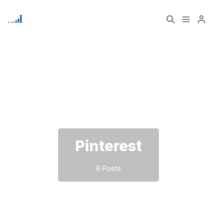
Home
Über
Bitte geben Sie mindestens 3 Zeichen ein
Signup
Pinterest
8 Posts