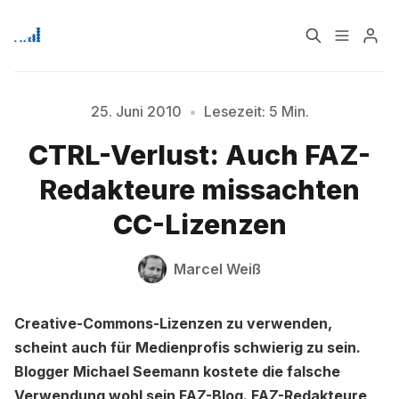
Home
Über
25. Juni 2010
•
Lesezeit: 5 Min.
CTRL-Verlust: Auch FAZ-
Signup
Redakteure missachten
CC-Lizenzen
Marcel Weiß
Bitte geben Sie mindestens 3 Zeichen ein
Creative-Commons-Lizenzen zu verwenden,
scheint auch für Medienprofis schwierig zu sein.
Blogger Michael Seemann kostete die falsche
Verwendung wohl sein FAZ-Blog. FAZ-Redakteure