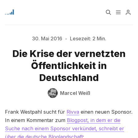
Home
Über
30. Mai 2016
•
Lesezeit: 2 Min.
Die Krise der vernetzten
Signup
Öffentlichkeit in
Bitte geben Sie mindestens 3 Zeichen ein
Deutschland
Marcel Weiß
Frank Westpahl sucht für
Rivva
einen neuen Sponsor.
In einem Kommentar zum
Blogpost, in dem er die
Suche nach einem Sponsor verkündet, schreibt er
über die deutsche Bloglandschaft
: