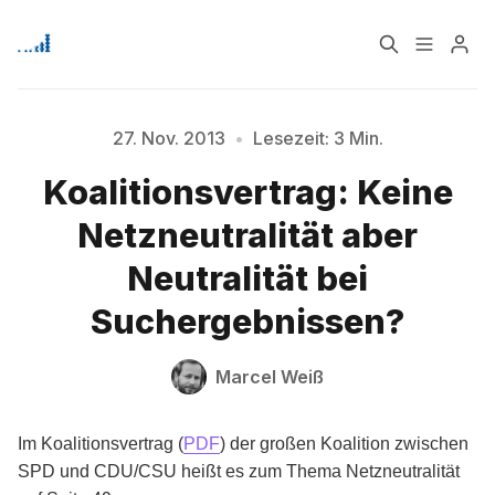
Home
Über
27. Nov. 2013
•
Lesezeit: 3 Min.
Koalitionsvertrag: Keine
Signup
Netzneutralität aber
Neutralität bei
Bitte geben Sie mindestens 3 Zeichen ein
Suchergebnissen?
Marcel Weiß
Im Koalitionsvertrag (
PDF
) der großen Koalition zwischen
SPD und CDU/CSU heißt es zum Thema Netzneutralität