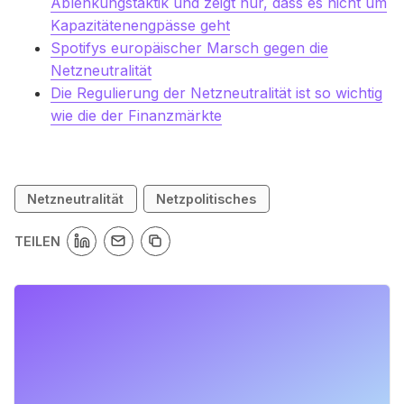
Ablenkungstaktik und zeigt nur, dass es nicht um
Kapazitätenengpässe geht
Spotifys europäischer Marsch gegen die
Netzneutralität
Die Regulierung der Netzneutralität ist so wichtig
wie die der Finanzmärkte
Netzneutralität
Netzpolitisches
TEILEN