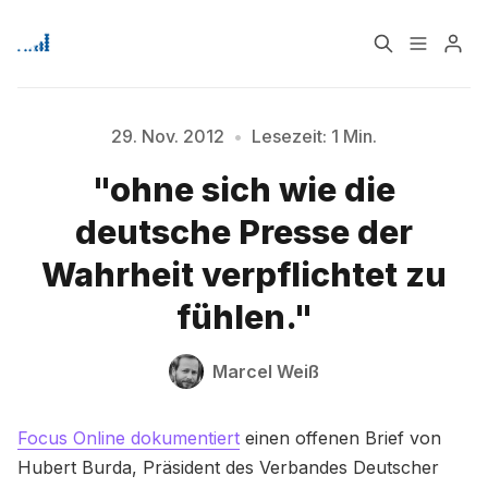
Home
Über
29. Nov. 2012
•
Lesezeit: 1 Min.
"ohne sich wie die
Signup
Bitte geben Sie mindestens 3 Zeichen ein
deutsche Presse der
Wahrheit verpflichtet zu
fühlen."
Marcel Weiß
Focus Online dokumentiert
einen offenen Brief von
Hubert Burda, Präsident des Verbandes Deutscher