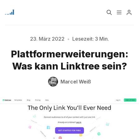
Home
Über
23. März 2022
•
Lesezeit: 3 Min.
Plattformerweiterungen:
Signup
Was kann Linktree sein?
Bitte geben Sie mindestens 3 Zeichen ein
Marcel Weiß