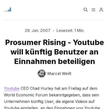
Home
Über
28. Jan. 2007
•
Lesezeit: 1 Min.
Bitte geben Sie mindestens 3 Zeichen ein
Prosumer Rising - Youtube
Signup
will künftig Benutzer an
Einnahmen beteiligen
Marcel Weiß
Youtube
CEO Chad Hurley hat am Freitag auf dem
World Economic Forum bekanntgegeben, dass sein
Unternehmen künftig User, die eigene Videos auf
Youtube einstellen, an den Einnahmen von Youtube