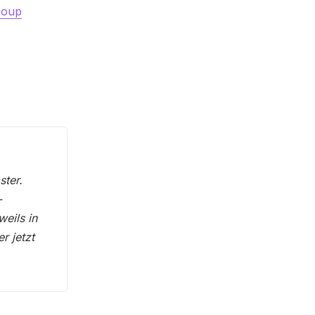
roup
ster.
-
eils in
r jetzt