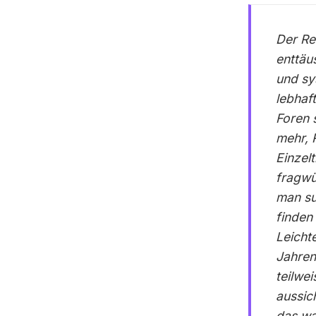
Der Re
enttäu
und sy
lebhaf
Foren s
mehr, 
Einzel
fragwü
man su
finden
Leicht
Jahren 
teilwei
aussic
das wa