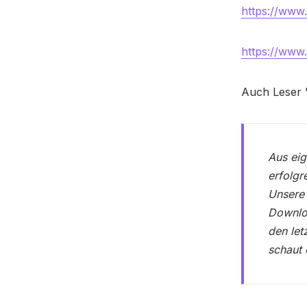
https://ww
https://www
Auch Leser '
Aus eig
erfolgr
Unsere 
Downloa
den let
schaut 