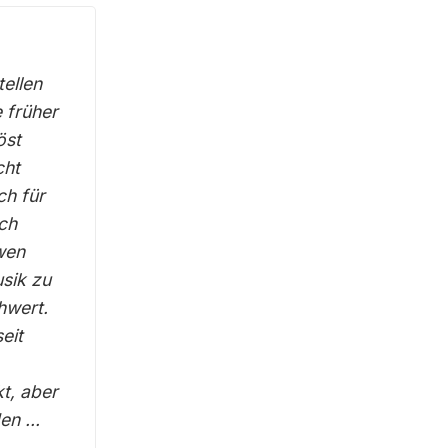
tellen
 früher
öst
cht
ch für
och
wen
sik zu
hwert.
eit
kt, aber
n ...