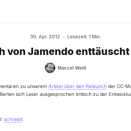
30. Apr. 2012
•
Lesezeit: 1 Min.
Bitte geben Sie mindestens 3 Zeichen ein
h von Jamendo enttäuscht
Marcel Weiß
mentaren zu unserem
Artikel über den Relaunch
der CC-Mu
erten sich Leser ausgesprochen kritisch zu der Entwicklu
G'
schreibt
: