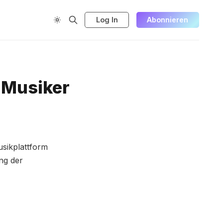
Log In
Abonnieren
 Musiker
sikplattform
ng der