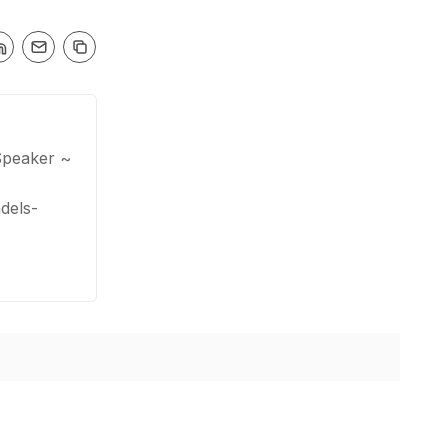
Speaker ~
dels-