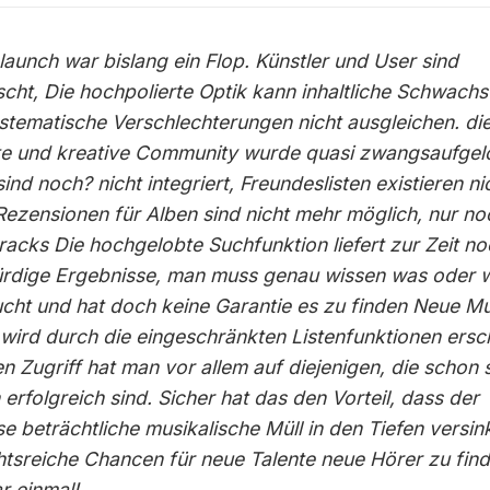
launch war bislang ein Flop. Künstler und User sind
scht, Die hochpolierte Optik kann inhaltliche Schwachs
stematische Verschlechterungen nicht ausgleichen. die
te und kreative Community wurde quasi zwangsaufgel
ind noch? nicht integriert, Freundeslisten existieren ni
Rezensionen für Alben sind nicht mehr möglich, nur no
tracks Die hochgelobte Suchfunktion liefert zur Zeit n
rdige Ergebnisse, man muss genau wissen was oder 
cht und hat doch keine Garantie es zu finden Neue Mu
 wird durch die eingeschränkten Listenfunktionen ersc
en Zugriff hat man vor allem auf diejenigen, die schon s
erfolgreich sind. Sicher hat das den Vorteil, dass der
se beträchtliche musikalische Müll in den Tiefen versin
htsreiche Chancen für neue Talente neue Hörer zu finde
r einmal!