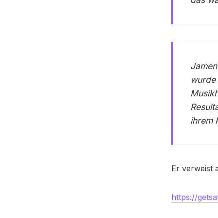
Jamend
wurde 
Musikh
Result
ihrem 
Er verweist 
https://get