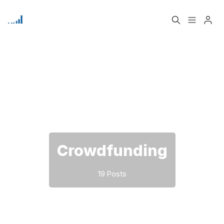
Home
Über
Bitte geben Sie mindestens 3 Zeichen ein
Signup
Crowdfunding
19 Posts