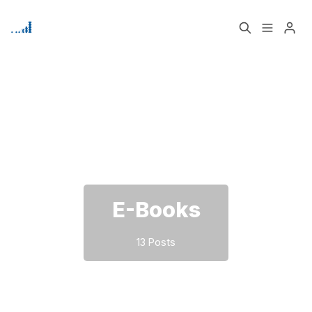
Home
Über
Bitte geben Sie mindestens 3 Zeichen ein
Signup
E-Books
13 Posts