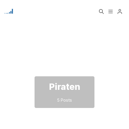
Home
Über
Bitte geben Sie mindestens 3 Zeichen ein
Signup
Piraten
5 Posts