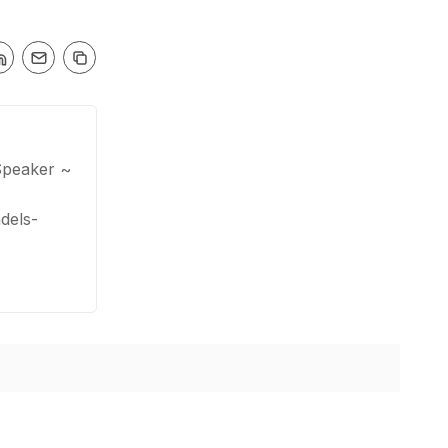
Speaker ~
dels-