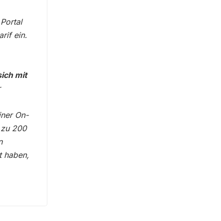
Portal
rif ein.
ich mit
r
iner On-
 zu 200
n
t haben,