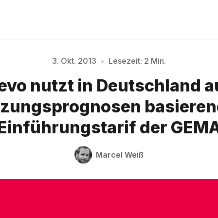
3. Okt. 2013
•
Lesezeit: 2 Min.
evo nutzt in Deutschland a
Bitte geben Sie mindestens 3 Zeichen ein
zungsprognosen basiere
Einführungstarif der GEM
Marcel Weiß