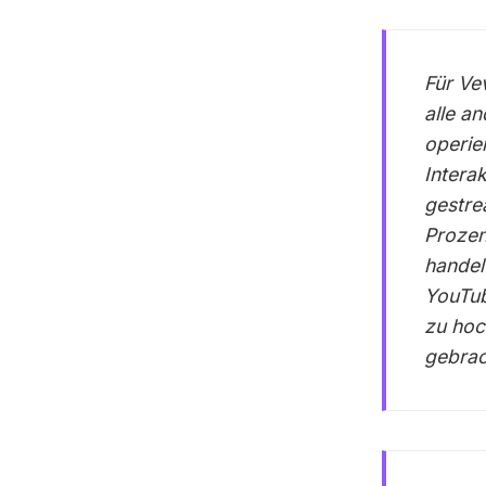
Für Vev
alle a
operie
Intera
gestre
Prozen
handel
YouTub
zu hoc
gebrac