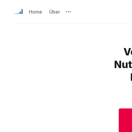
Home
Über
V
Nut