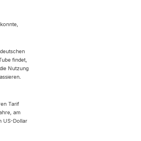
 konnte,
 deutschen
ube findet,
d die Nutzung
assieren.
en Tarif
Jahre, am
en US-Dollar