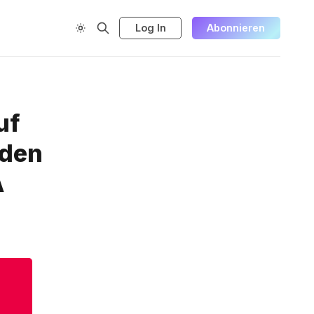
Log In
Abonnieren
uf
nden
A