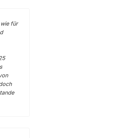
 wie für
nd
25
s
 von
edoch
stande