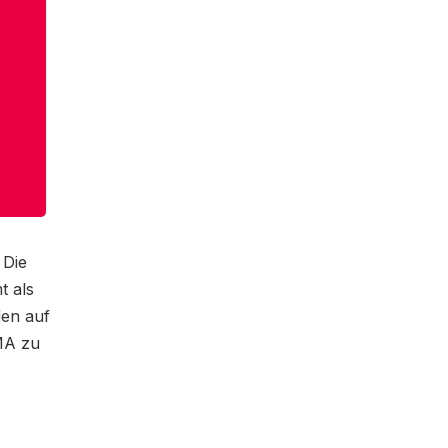
 Die
t als
den auf
MA zu