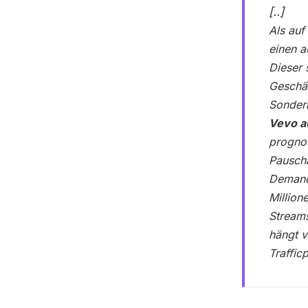
[..]
Als auf
einen a
Dieser 
Geschäf
Sonder
Vevo au
prognos
Pauscha
Demand-
Million
Streams
hängt 
Traffic