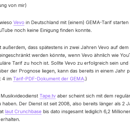
ng von mir)
 wieso
Vevo
in Deutschland mit (einem) GEMA-Tarif starten
Tube noch keine Einigung finden konnte.
t außerdem, dass spätestens in zwei Jahren Vevo auf dem
 eingeschränkt werden könnte, wenn Vevo ähnlich wie YouT
uläre Tarif zu hoch ist. Sollte Vevo zu erfolgreich sein un
ber der Prognose liegen, kann das bereits in einem Jahr p
t 4 im
Tarif-PDF-Dokument der GEMA
.)
 Musikvideodienst
Tape.tv
aber scheint sich mit dem regulär
u haben. Der Dienst ist seit 2008, also bereits länger als 2 
at
laut Crunchbase
bis dato insgesamt lediglich 6,2 Million
 erhalten.