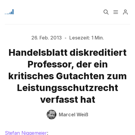
Home
Über
26. Feb. 2013
•
Lesezeit: 1 Min.
Handelsblatt diskreditiert
Signup
Bitte geben Sie mindestens 3 Zeichen ein
Professor, der ein
kritisches Gutachten zum
Leistungsschutzrecht
verfasst hat
Marcel Weiß
Stefan Niggemeier
: